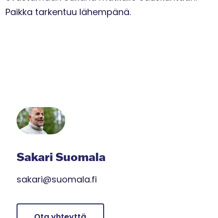
Paikka tarkentuu lähempänä.
Sakari Suomala
sakari@suomala.fi
Ota yhteyttä