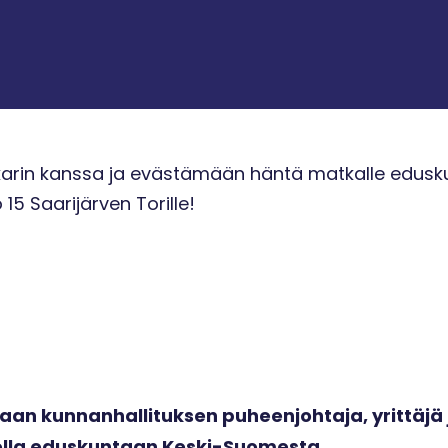
Sakarin kanssa ja evästämään häntä matkalle edusk
o 15 Saarijärven Torille!
aan kunnanhallituksen puheenjohtaja, yrittäjä 
lla eduskuntaan Keski-Suomesta