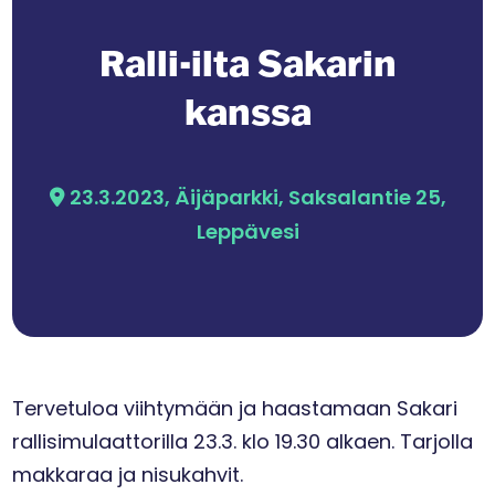
Ralli-ilta Sakarin
kanssa
23.3.2023, Äijäparkki, Saksalantie 25,
Leppävesi
Tervetuloa viihtymään ja haastamaan Sakari
rallisimulaattorilla 23.3. klo 19.30 alkaen. Tarjolla
makkaraa ja nisukahvit.