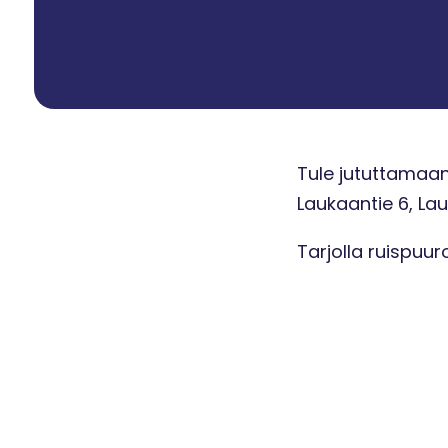
Tule jututtamaan 
Laukaantie 6, La
Tarjolla ruispuur